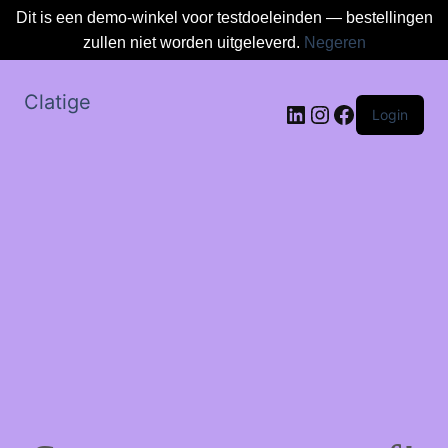
Dit is een demo-winkel voor testdoeleinden — bestellingen
zullen niet worden uitgeleverd.
Negeren
Clatige
LinkedIn
Instagram
Facebook
Login